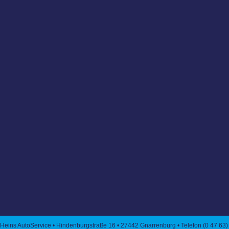
Heins AutoService • Hindenburgstraße 16 • 27442 Gnarrenburg • Telefon (0 47 63) 